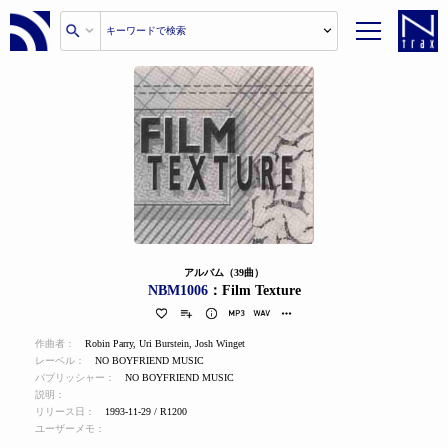
アルバム（39曲）
NBM1006
：Film Texture
作曲者：
Robin Parry
,
Uri Burstein
,
Josh Winget
レーベル：
NO BOYFRIEND MUSIC
パブリッシャー：
NO BOYFRIEND MUSIC
説明：
リリース日：
1993-11-29 / R1200
ユーザーメモ：