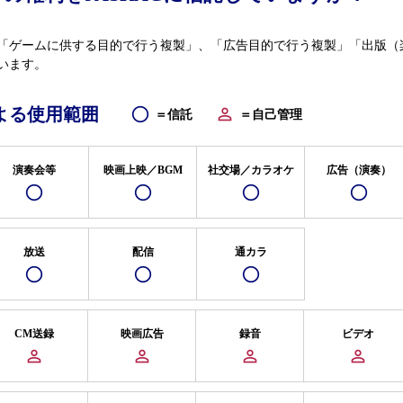
「ゲームに供する目的で行う複製」、「広告目的で行う複製」「出版（
います。
よる使用範囲
＝信託
＝自己管理
演奏会等
映画上映／BGM
社交場／カラオケ
広告（演奏）
放送
配信
通カラ
CM送録
映画広告
録音
ビデオ