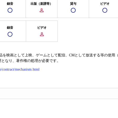
録音
出版（楽譜等）
貸与
ビデオ
録音
ビデオ
品を映画として上映、ゲームとして配信、CMとして放送する等の使用
管理となり、著作権の処理が必要です。
jp/contract/mechanism.html