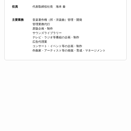
役員
代表取締役社長 海本 秦
主要業務
音楽著作権（邦・洋楽曲）管理・開発
管理業務代行
原版企画・制作
サウンズライブラリー
テレビ・ラジオ等番組の企画・制作
広告代理業
コンサート・イベント等の企画・制作
作曲家・アーティスト等の発掘・育成・マネージメント