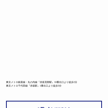
東京メトロ銀座線・丸の内線『赤坂見附駅』10番出口より徒歩2分
東京メトロ千代田線『赤坂駅』1番出口より徒歩3分