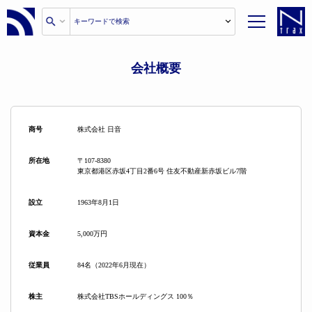
会社概要
商号
株式会社 日音
所在地
〒107-8380
東京都港区赤坂4丁目2番6号 住友不動産新赤坂ビル7階
設立
1963年8月1日
資本金
5,000万円
従業員
84名（2022年6月現在）
株主
株式会社TBSホールディングス 100％