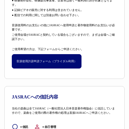
● 映像制作会社、映像販売事業者、企業等は除く一般利用のみが対象となりま
す。
● 記録ビデオの販売に対する利用は含まれていません。
● 配信での利用に関しては別途お問い合わせ下さい。
音源使用料のお支払いの他にJASRACへ使用申請と著作物使用料のお支払いが必
要です。
ご使用会場がJASRACと契約している場合もございますので、まずは会場へご確
認下さい。
ご使用希望の方は、下記フォームからご申請ください。
音源使用許諾申請フォーム（ブライダル利用）
JASRACへの信託内容
当社の楽曲は全てJASRAC（一般社団法人日本音楽著作権協会）に信託していま
すので、楽曲をご使用の際の著作権の処理は直接JASRACへご申請ください。
＝信託
＝自己管理