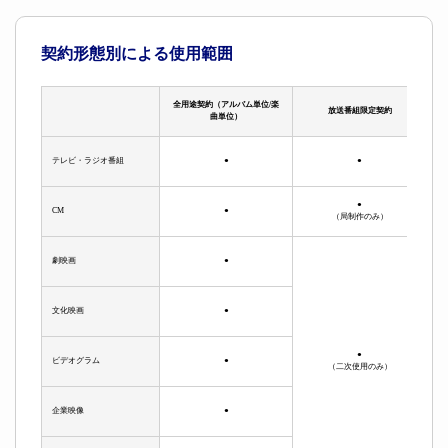
契約形態別による使用範囲
全用途契約（アルバム単位/楽
放送番組限定契約
曲単位）
テレビ・ラジオ番組
●
●
●
CM
●
（局制作のみ）
劇映画
●
文化映画
●
●
ビデオグラム
●
（二次使用のみ）
企業映像
●