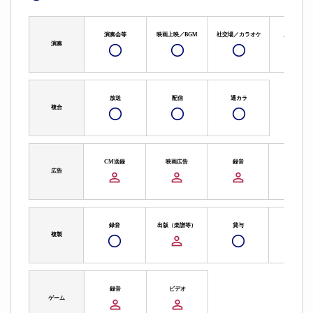
演奏会等
映画上映／BGM
社交場／カラオケ
広告（演奏
演奏
放送
配信
通カラ
複合
CM送録
映画広告
録音
ビデオ
広告
録音
出版（楽譜等）
貸与
ビデオ
複製
録音
ビデオ
ゲーム