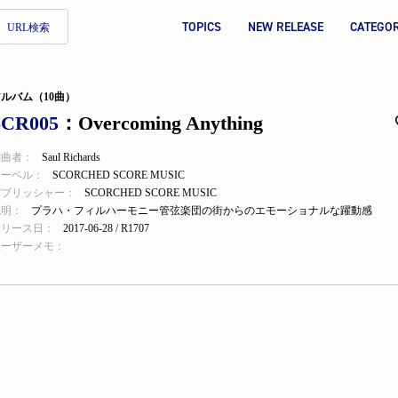
TOPICS
NEW RELEASE
CATEGO
URL検索
ルバム（10曲）
SCR005
：Overcoming Anything
作曲者：
Saul Richards
レーベル：
SCORCHED SCORE MUSIC
パブリッシャー：
SCORCHED SCORE MUSIC
説明：
プラハ・フィルハーモニー管弦楽団の街からのエモーショナルな躍動感
リリース日：
2017-06-28 / R1707
ユーザーメモ：