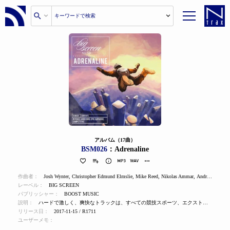
アルバム（17曲）
BSM026
：Adrenaline
作曲者：
Josh Wynter
,
Christopher Edmund Elmslie
,
Mike Reed
,
Nikolas Ammar
,
Andrew Joy
,
Th
レーベル：
BIG SCREEN
パブリッシャー：
BOOST MUSIC
説明：
ハードで激しく、爽快なトラックは、すべての競技スポーツ、エクストリームスポーツ、超持久力、ハイオク追求のためのものです。 壮大なストリングスとハードコアなギターから陶酔的なシンセテクスチャーまで、究極のラッシュに必要なものすべてを備えています。
リリース日：
2017-11-15 / R1711
ユーザーメモ：