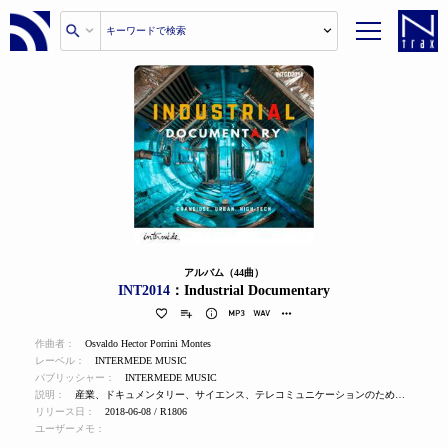
アルバム（44曲）
INT2014
：Industrial Documentary
作曲者：
Osvaldo Hector Porrini Montes
レーベル：
INTERMEDE MUSIC
パブリッシャー：
INTERMEDE MUSIC
説明：
産業、ドキュメンタリー、サイエンス、テレコミュニケーションのための多彩なテーマ、雰囲気、ショートカット 5つの特徴的なブロックに分類されています。壮大なテーマ、アーバンアクション、テクノスペース、ハイテク、サイエンティフィックエンバイロメント
リリース日：
2018-06-08 / R1806
ユーザーメモ：