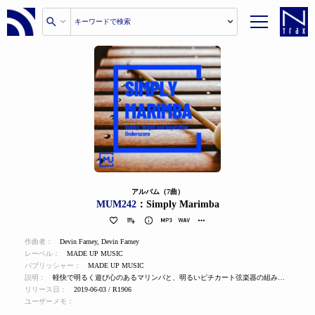
アルバム（7曲）
MUM242
：Simply Marimba
作曲者：
Devin Farney
,
Devin Farney
レーベル：
MADE UP MUSIC
パブリッシャー：
MADE UP MUSIC
説明：
軽快で明るく遊び心のあるマリンバと、明るいピチカート弦楽器の組み合わせ。
リリース日：
2019-06-03 / R1906
ユーザーメモ：