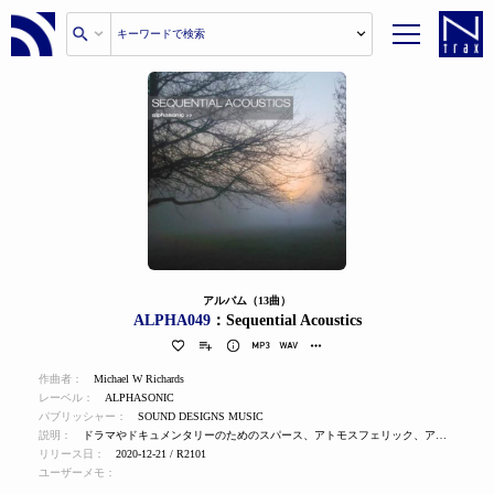
アルバム（13曲）
ALPHA049
：Sequential Acoustics
作曲者：
Michael W Richards
レーベル：
ALPHASONIC
パブリッシャー：
SOUND DESIGNS MUSIC
説明：
ドラマやドキュメンタリーのためのスパース、アトモスフェリック、アンニュイなアンダースコア。ミニマルなシーケンステクスチャとサウンドデザイン要素を組み合わせたもの。
リリース日：
2020-12-21 / R2101
ユーザーメモ：