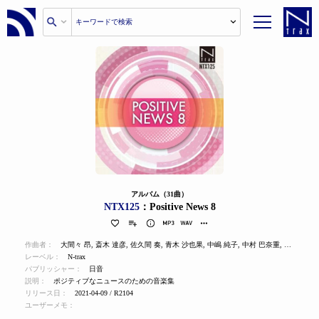
アルバム（31曲）
NTX125
：Positive News 8
作曲者：
大間々 昂
,
斎木 達彦
,
佐久間 奏
,
青木 沙也果
,
中嶋 純子
,
中村 巴奈重
,
櫻井 美希
レーベル：
N-trax
パブリッシャー：
日音
説明：
ポジティブなニュースのための音楽集
リリース日：
2021-04-09 / R2104
ユーザーメモ：