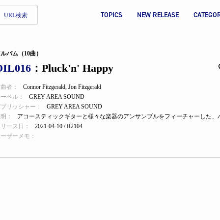
TOPICS
NEW RELEASE
CATEGO
URL検索
ルバム（10曲）
OIL016
：Pluck'n' Happy
作曲者：
Connor Fitzgerald
,
Jon Fitzgerald
レーベル：
GREY AREA SOUND
パブリッシャー：
GREY AREA SOUND
説明：
リリース日：
2021-04-10 / R2104
ユーザーメモ：