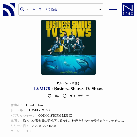
アルバム（12曲）
LVM176
：Business Sharks TV Shows
作曲者：
Lionel Schmitt
レーベル：
LOVELY MUSIC
パブリッシャー：
GOTHIC STORM MUSIC
説明：
恐ろしい審査員の監視下に置かれ、神経を尖らせる候補者たちのために、現代的な時制を強調する。
リリース日：
2022-05-27 / R2206
ユーザーメモ：