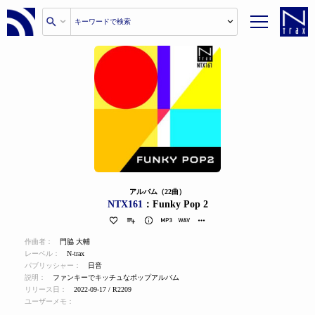
アルバム（22曲）
NTX161
：Funky Pop 2
作曲者：
門脇 大輔
レーベル：
N-trax
パブリッシャー：
日音
説明：
ファンキーでキッチュなポップアルバム
リリース日：
2022-09-17 / R2209
ユーザーメモ：