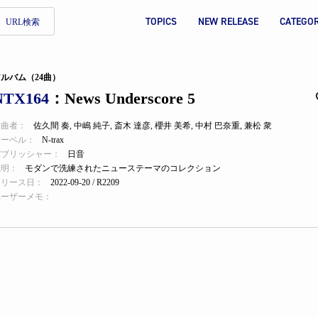
TOPICS
NEW RELEASE
CATEGO
URL検索
ルバム（24曲）
NTX164
：News Underscore 5
作曲者：
佐久間 奏
,
中嶋 純子
,
斎木 達彦
,
櫻井 美希
,
中村 巴奈重
,
兼松 衆
レーベル：
N-trax
パブリッシャー：
日音
説明：
モダンで洗練されたニューステーマのコレクション
リリース日：
2022-09-20 / R2209
ユーザーメモ：