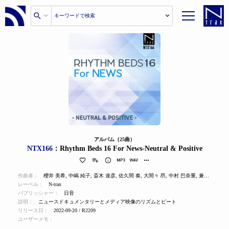
アルバム（25曲）
NTX166
：Rhythm Beds 16 For News-Neutral & Positive
作曲者：
櫻井 美希
,
中嶋 純子
,
斎木 達彦
,
佐久間 奏
,
大間々 昂
,
中村 巴奈重
,
兼松 衆
レーベル：
N-trax
パブリッシャー：
日音
説明：
ニュースドキュメンタリーとメディア映像のリズムとビート
リリース日：
2022-09-20 / R2209
ユーザーメモ：