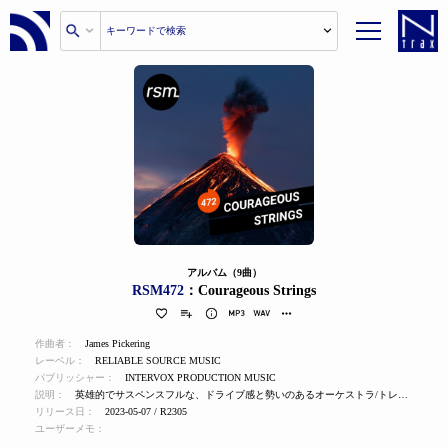
アルバム（9曲）
RSM472
：Courageous Strings
作曲者：
James Pickering
レーベル：
RELIABLE SOURCE MUSIC
パブリッシャー：
INTERVOX PRODUCTION MUSIC
説明：
英雄的でサスペンスフルな、ドライブ感と勢いのあるオーケストラ/トレーラートラック
リリース日：
2023-05-07 / R2305
ユーザーメモ：