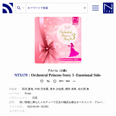
アルバム（25曲）
NTX179
：Orchestral Princess Story 3 -Emotional Side-
作曲者：
田渕 夏海
,
中村 巴奈重
,
青木 沙也果
,
櫻井 美希
,
佐久間 奏
レーベル：
N-trax
パブリッシャー：
日音
説明：
深い情感に満ちたメロディーで王女の物語を綴るオーケストラ・アルバム。
リリース日：
2023-05-09 / R2305
ユーザーメモ：