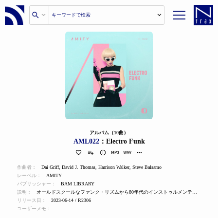
アルバム（10曲）
AML022
：Electro Funk
作曲者：
Dai Griff
,
David J. Thomas
,
Harrison Walker
,
Steve Balsamo
レーベル：
AMITY
パブリッシャー：
BAM LIBRARY
説明：
オールドスクールなファンク・リズムから80年代のインストゥルメンテーションまで、レトロな影響に満ちたフューチャー・シンキングなエレクトロ・ポップ・プロダクション。広告、リアリティTV、夏のファッションに。
リリース日：
2023-06-14 / R2306
ユーザーメモ：