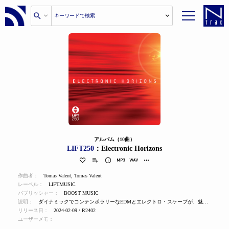
アルバム（10曲）
LIFT250
：Electronic Horizons
作曲者：
Tomas Valent
,
Tomas Valent
レーベル：
LIFTMUSIC
パブリッシャー：
BOOST MUSIC
説明：
ダイナミックでコンテンポラリーなEDMとエレクトロ・スケープが、魅力的な生活、ハイテク・デザイン、革新的な未来を演出する。
リリース日：
2024-02-09 / R2402
ユーザーメモ：