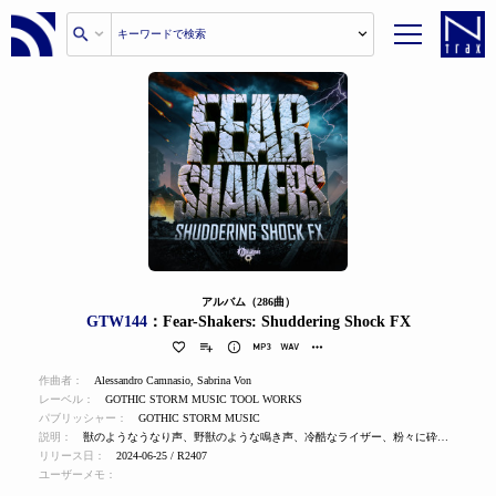
アルバム（286曲）
GTW144
：Fear-Shakers: Shuddering Shock FX
作曲者：
Alessandro Camnasio
,
Sabrina Von
レーベル：
GOTHIC STORM MUSIC TOOL WORKS
パブリッシャー：
GOTHIC STORM MUSIC
説明：
獣のようなうなり声、野獣のような鳴き声、冷酷なライザー、粉々に砕け散る衝撃音など、アドレナリンが湧き出るような、大地を揺るがすようなサウンドエフェクトの秀逸なコレクションです。各サウンドには3レベル、2つのバリエーションがあります：ソフト、メイン、インテンス。
リリース日：
2024-06-25 / R2407
ユーザーメモ：