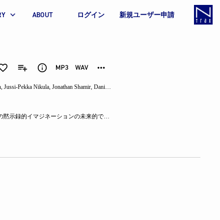
RY
ABOUT
ログイン
新規ユーザー申請
h
,
Jussi-Pekka Nikula
,
Jonathan Shamir
,
Daniel Bierton
,
Oliver Aylmer
,
Tim Fleet
,
Paul Sandr
スペイシーなエレクトロニック・サウンドスケープ、異世界の発見、惑星間の黙示録的イマジネーションの未来的で実験的なコレクション。