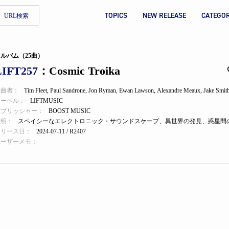
TOPICS
NEW RELEASE
CATEGO
URL検索
ルバム（25曲）
LIFT257
：Cosmic Troika
作曲者：
Tim Fleet
,
Paul Sandrone
,
Jon Ryman
,
Ewan Lawson
,
Alexandre Meaux
,
Jake Smit
レーベル：
LIFTMUSIC
パブリッシャー：
BOOST MUSIC
説明：
リリース日：
2024-07-11 / R2407
ユーザーメモ：