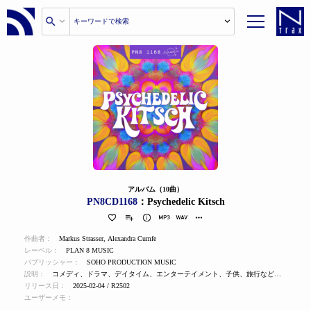
アルバム（10曲）
PN8CD1168
：Psychedelic Kitsch
作曲者：
Markus Strasser
,
Alexandra Cumfe
レーベル：
PLAN 8 MUSIC
パブリッシャー：
SOHO PRODUCTION MUSIC
説明：
コメディ、ドラマ、デイタイム、エンターテイメント、子供、旅行など、高揚感、オフビート、夏らしいキッチュで、個性的で、おどけたエネルギーにあふれ、愉快でエキセントリックなポジティブさに満ちた、風変わりな楽しさとハッピーなバイブス。
リリース日：
2025-02-04 / R2502
ユーザーメモ：