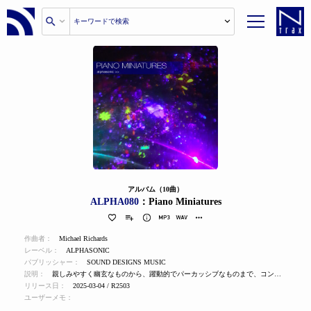
アルバム（10曲）
ALPHA080
：Piano Miniatures
作曲者：
Michael Richards
レーベル：
ALPHASONIC
パブリッシャー：
SOUND DESIGNS MUSIC
説明：
親しみやすく幽玄なものから、躍動的でパーカッシブなものまで、コンテンポラリー・ピアノの小品集。
リリース日：
2025-03-04 / R2503
ユーザーメモ：