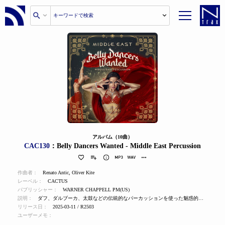
アルバム（10曲）
CAC130
：Belly Dancers Wanted - Middle East Percussion
作曲者：
Renato Antic
,
Oliver Kite
レーベル：
CACTUS
パブリッシャー：
WARNER CHAPPELL PM(US)
説明：
ダフ、ダルブーカ、太鼓などの伝統的なパーカッションを使った魅惑的なリズムが、土臭く、有機的でエキゾチックな世界を作り出している。
リリース日：
2025-03-11 / R2503
ユーザーメモ：