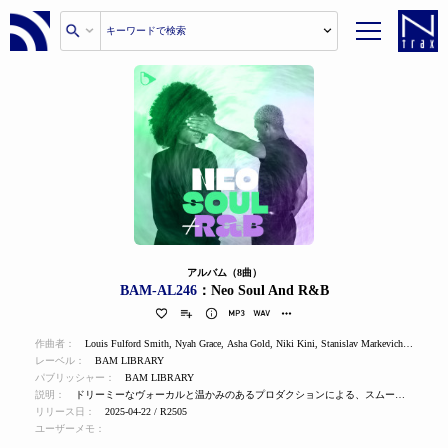
アルバム（8曲）
BAM-AL246
：Neo Soul And R&B
作曲者：
Louis Fulford Smith
,
Nyah Grace
,
Asha Gold
,
Niki Kini
,
Stanislav Markevich
,
Brae Luaf
レーベル：
BAM LIBRARY
パブリッシャー：
BAM LIBRARY
説明：
ドリーミーなヴォーカルと温かみのあるプロダクションによる、スムースな深夜のR&B、ネオ・ソウル・トラック。
リリース日：
2025-04-22 / R2505
ユーザーメモ：