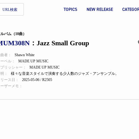
TOPICS
NEW RELEASE
CATEGO
URL検索
ルバム（10曲）
MUM308N
：Jazz Small Group
作曲者：
Shawn White
レーベル：
MADE UP MUSIC
パブリッシャー：
MADE UP MUSIC
説明：
様々な音楽スタイルで演奏する少人数のジャズ・アンサンブル。
リリース日：
2025-05-06 / R2505
ユーザーメモ：