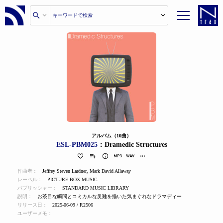
アルバム（10曲）
ESL-PBM025
：Dramedic Structures
作曲者：
Jeffrey Steven Lardner
,
Mark David Allaway
レーベル：
PICTURE BOX MUSIC
パブリッシャー：
STANDARD MUSIC LIBRARY
説明：
お茶目な瞬間とコミカルな災難を描いた気まぐれなドラマディー
リリース日：
2025-06-09 / R2506
ユーザーメモ：