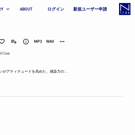
RY
ABOUT
ログイン
新規ユーザー申請
el Cron
SCORE232「Little Thrills」に続く大作「MAYHEM」は、ステフ・トリヴィソンがアティテュードを高めた、感染力のあるファンキーなポップ・ソング集だ。ウィット、言葉遊び、そして抗いがたいフックが詰まったこの作品は、アップビートで、クレバーで、センスに溢れている。