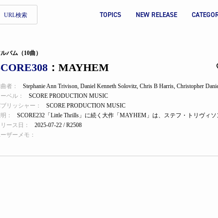
TOPICS
NEW RELEASE
CATEGO
URL検索
ルバム（10曲）
SCORE308
：MAYHEM
作曲者：
Stephanie Ann Trivison
,
Daniel Kenneth Solovitz
,
Chris B Harris
,
Christopher Dani
レーベル：
SCORE PRODUCTION MUSIC
パブリッシャー：
SCORE PRODUCTION MUSIC
説明：
リリース日：
2025-07-22 / R2508
ユーザーメモ：