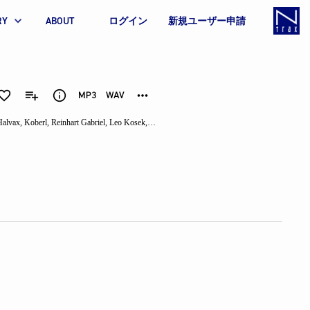
RY
ABOUT
ログイン
新規ユーザー申請
Halvax
,
Koberl
,
Reinhart Gabriel
,
Leo Kosek
,
Frank Stein
,
Eric Stone
,
Peter Hunt
,
Martin Nem