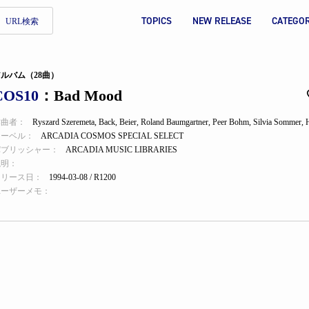
TOPICS
NEW RELEASE
CATEGO
URL検索
ルバム（28曲）
COS10
：Bad Mood
作曲者：
Ryszard Szeremeta
,
Back
,
Beier
,
Roland Baumgartner
,
Peer Bohm
,
Silvia Sommer
,
レーベル：
ARCADIA COSMOS SPECIAL SELECT
パブリッシャー：
ARCADIA MUSIC LIBRARIES
説明：
リリース日：
1994-03-08 / R1200
ユーザーメモ：