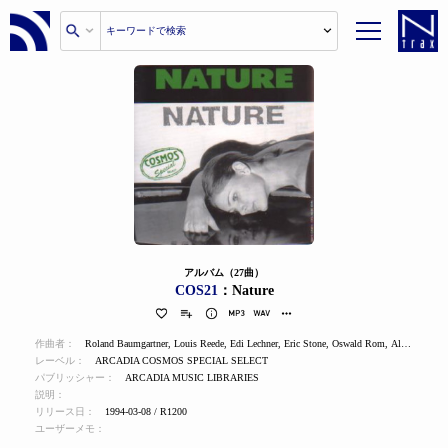
アルバム（27曲）
COS21
：Nature
作曲者：
Roland Baumgartner
,
Louis Reede
,
Edi Lechner
,
Eric Stone
,
Oswald Rom
,
Alexander Blechinger
レーベル：
ARCADIA COSMOS SPECIAL SELECT
パブリッシャー：
ARCADIA MUSIC LIBRARIES
説明：
リリース日：
1994-03-08 / R1200
ユーザーメモ：