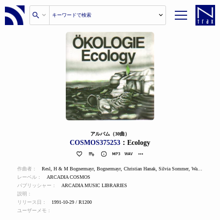
アルバム（30曲）
COSMOS375253
：Ecology
作曲者：
Resl
,
H & M Bognermayr
,
Bognermayr
,
Christian Hanak
,
Silvia Sommer
,
Walter Heinisch
レーベル：
ARCADIA COSMOS
パブリッシャー：
ARCADIA MUSIC LIBRARIES
説明：
リリース日：
1991-10-29 / R1200
ユーザーメモ：