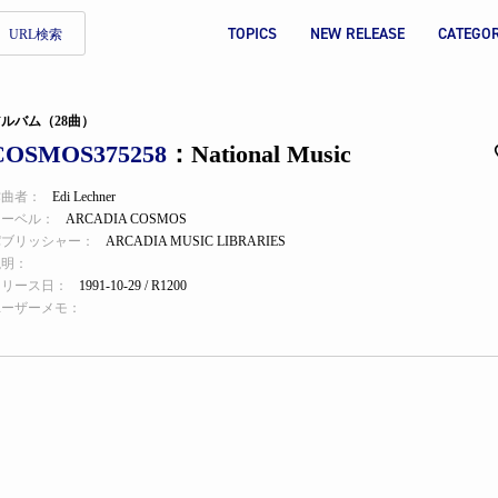
TOPICS
NEW RELEASE
CATEGO
URL検索
ルバム（28曲）
COSMOS375258
：National Music
作曲者：
Edi Lechner
レーベル：
ARCADIA COSMOS
パブリッシャー：
ARCADIA MUSIC LIBRARIES
説明：
リリース日：
1991-10-29 / R1200
ユーザーメモ：