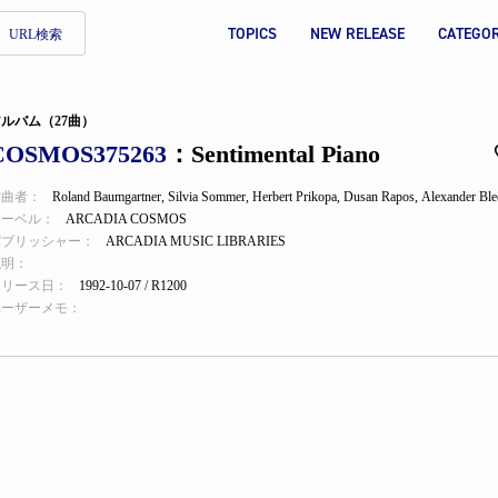
TOPICS
NEW RELEASE
CATEGO
URL検索
ルバム（27曲）
COSMOS375263
：Sentimental Piano
作曲者：
Roland Baumgartner
,
Silvia Sommer
,
Herbert Prikopa
,
Dusan Rapos
,
Alexander Ble
レーベル：
ARCADIA COSMOS
パブリッシャー：
ARCADIA MUSIC LIBRARIES
説明：
リリース日：
1992-10-07 / R1200
ユーザーメモ：