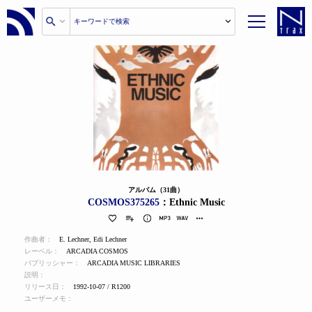
アルバム（31曲）
COSMOS375265
：Ethnic Music
作曲者：
E. Lechner
,
Edi Lechner
レーベル：
ARCADIA COSMOS
パブリッシャー：
ARCADIA MUSIC LIBRARIES
説明：
リリース日：
1992-10-07 / R1200
ユーザーメモ：