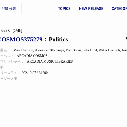
TOPICS
NEW RELEASE
CATEGO
URL検索
ルバム（28曲）
COSMOS375279
：Politics
作曲者：
Marc Harrison
,
Alexander Blechinger
,
Peer Bohm
,
Peter Hunt
,
Walter Heinisch
,
Tom
レーベル：
ARCADIA COSMOS
パブリッシャー：
ARCADIA MUSIC LIBRARIES
説明：
リリース日：
1992-10-07 / R1200
ユーザーメモ：