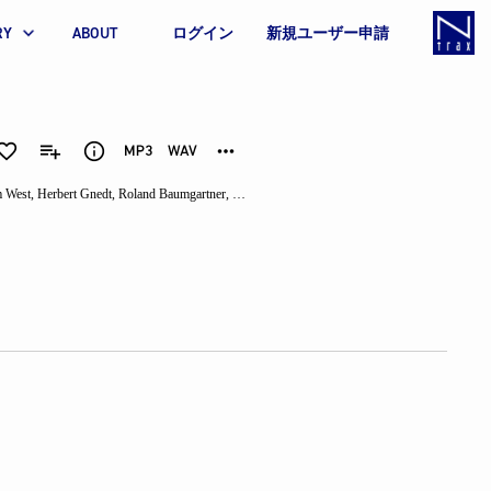
RY
ABOUT
ログイン
新規ユーザー申請
 West
,
Herbert Gnedt
,
Roland Baumgartner
,
Eric Stone
,
Barry Goldman
,
Louis Reede
,
David 