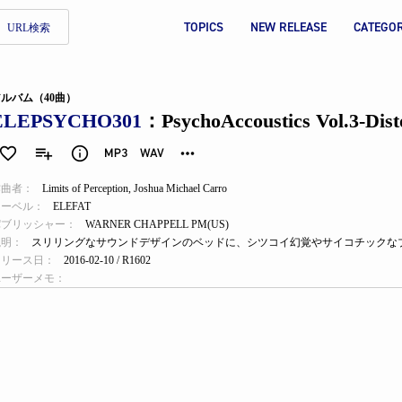
TOPICS
NEW RELEASE
CATEGO
URL検索
ルバム（40曲）
ELEPSYCHO301
：PsychoAccoustics Vol.3-Disto
作曲者：
Limits of Perception
,
Joshua Michael Carro
レーベル：
ELEFAT
パブリッシャー：
WARNER CHAPPELL PM(US)
説明：
スリリングなサウンドデザインのベッドに、シツコイ幻覚やサイコチックな
リリース日：
2016-02-10 / R1602
ユーザーメモ：