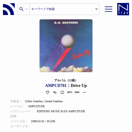
アルバム（12曲）
AMPCD701
：Drive Up
作曲者：
Gilles Gambus
,
Gerard Gambus
レーベル：
AMPLITUDE
パブリッシャー：
EDITIONS MUSICALES AMPLITUDE
説明：
リリース日：
1989-02-01 / R1200
ユーザーメモ：