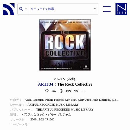
アルバム（25曲）
ARTF34
：The Rock Collective
作曲者：
Adam Wakeman
,
Pendle Poucher
,
Guy Pratt
,
Garry Judd
,
John Etheridge
,
Richard Corker
レーベル：
ARTFUL RECORDED MUSIC LIBRARY
パブリッシャー：
THE ARTFUL RECORDED MUSIC LIBRARY
説明：
パワフルなロック・グルーヴとジャム
リリース日：
2008-12-22 / R1200
ユーザーメモ：