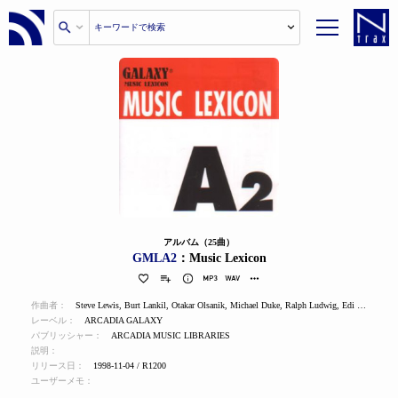
アルバム（25曲）
GMLA2
：Music Lexicon
作曲者：
Steve Lewis
,
Burt Lankil
,
Otakar Olsanik
,
Michael Duke
,
Ralph Ludwig
,
Edi Lechner
,
Ry
レーベル：
ARCADIA GALAXY
パブリッシャー：
ARCADIA MUSIC LIBRARIES
説明：
リリース日：
1998-11-04 / R1200
ユーザーメモ：