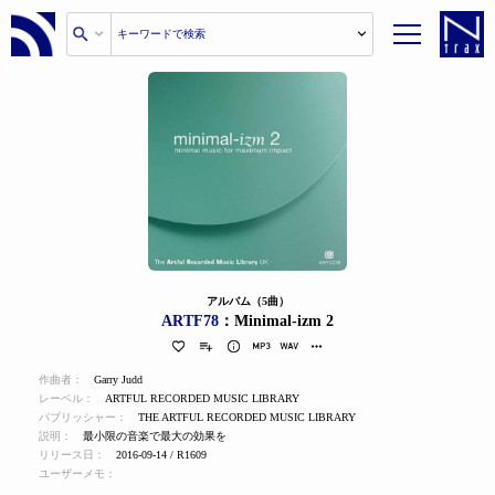
アルバム（5曲）
ARTF78
：Minimal-izm 2
作曲者：
Garry Judd
レーベル：
ARTFUL RECORDED MUSIC LIBRARY
パブリッシャー：
THE ARTFUL RECORDED MUSIC LIBRARY
説明：
最小限の音楽で最大の効果を
リリース日：
2016-09-14 / R1609
ユーザーメモ：