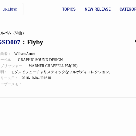
TOPICS
NEW RELEASE
CATEGO
URL検索
ルバム（50曲）
GSD007
：Flyby
作曲者：
William Arnett
レーベル：
GRAPHIC SOUND DESIGN
パブリッシャー：
WARNER CHAPPELL PM(US)
説明：
モダンでフューチャリスティックなフルボディコレクション。
リリース日：
2016-10-04 / R1610
ユーザーメモ：