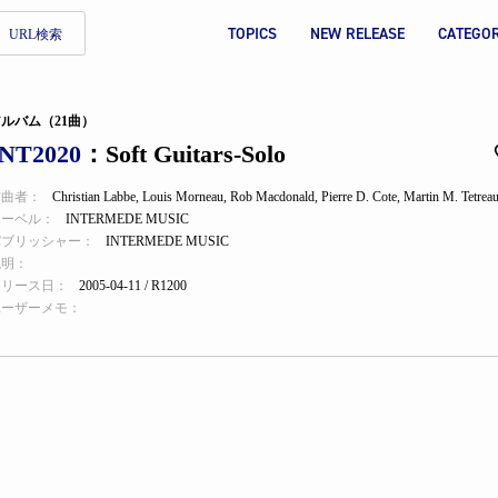
TOPICS
NEW RELEASE
CATEGO
URL検索
ルバム（21曲）
INT2020
：Soft Guitars-Solo
作曲者：
Christian Labbe
,
Louis Morneau
,
Rob Macdonald
,
Pierre D. Cote
,
Martin M. Tetreau
レーベル：
INTERMEDE MUSIC
パブリッシャー：
INTERMEDE MUSIC
説明：
リリース日：
2005-04-11 / R1200
ユーザーメモ：