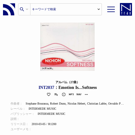
アルバム（27曲）
INT2037
：Emotion Is...Softness
作曲者：
Stephane Bourassa
,
Robert Dunn
,
Nicolas Hebert
,
Christian Labbe
,
Osvaldo Porrini Montes
レーベル：
INTERMEDE MUSIC
パブリッシャー：
INTERMEDE MUSIC
説明：
リリース日：
2010-03-05 / R1200
ユーザーメモ：