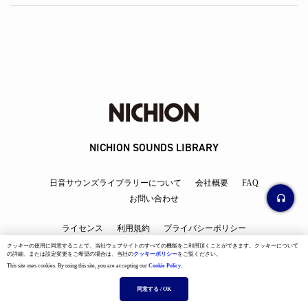
NICHION SOUNDS LIBRARY
日音サウンズライブラリーについて
会社概要
FAQ
お問い合わせ
ライセンス
利用規約
プライバシーポリシー
クッキーポリシー
日音作家
Youtubeチャンネル
クッキーの使用に同意することで、当社ウェブサイトのすべての機能をご利用頂くことができます。クッキーについて
の詳細、または設定変更をご希望の場合は、当社の
クッキーポリシー
をご覧ください。
This site uses cookies. By using this site, you are accepting our
Cookie Policy
.
--:-- / --:--
同意する / OK