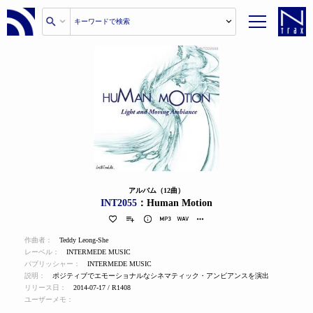
アルバム（12曲）
INT2055
：Human Motion
作曲者：
Teddy Leong-She
レーベル：
INTERMEDE MUSIC
パブリッシャー：
INTERMEDE MUSIC
説明：
ポジティブでエモーショナルなシネマティック・アンビアンスを演出
リリース日：
2014-07-17 / R1408
ユーザーメモ：