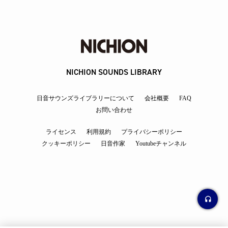
NICHION SOUNDS LIBRARY
日音サウンズライブラリーについて
会社概要
FAQ
お問い合わせ
ライセンス
利用規約
プライバシーポリシー
クッキーポリシー
日音作家
Youtubeチャンネル