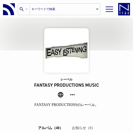
レーベル
FANTASY PRODUCTIONS MUSIC
FANTASY PRODUCTIONSのレーベル。
アルバム（40）
お知らせ（0）