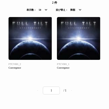
2 件
表示数：
50
並び替え：
降順
FTCV001_2
FTCV001_1
Convergence
Convergence
/ 1