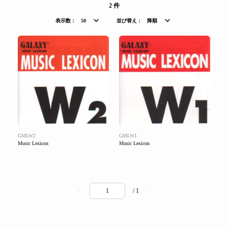
2 件
表示数：
50
並び替え：
降順
GMLW2
GMLW1
Music Lexicon
Music Lexicon
/ 1