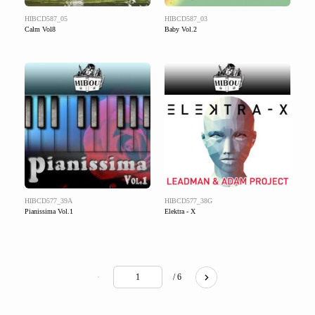
HIBCD587_05
HIBCD587_03
Calm Vol8
Baby Vol.2
HIBCD577_39A
HIBCD577_38G
Pianissima Vol.1
Elektra - X
/ 6