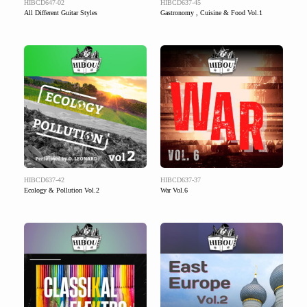
HIBCD647-02
HIBCD637-45
All Different Guitar Styles
Gastronomy , Cuisine & Food Vol.1
HIBCD637-42
HIBCD637-37
Ecology & Pollution Vol.2
War Vol.6