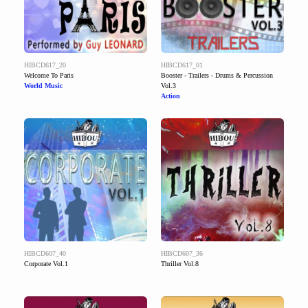
HIBCD617_20
HIBCD617_01
Welcome To Paris
Booster - Trailers - Drums & Percussion
World Music
Vol.3
Action
HIBCD607_40
HIBCD607_36
Corporate Vol.1
Thriller Vol.8