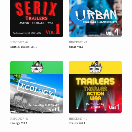
HIBCD627_44
HIBCD627_43
Serix & Trailers Vol.1
Urban Vol.1
HIBCD627_42
HIBCD627_41
Ecology Vol.1
Trailers Vol.1