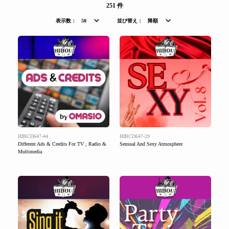
251 件
表示数：
50
並び替え：
降順
HIBCD647-44
HIBCD647-29
Different Ads & Credits For TV , Radio &
Sensual And Sexy Atmosphere
Multimedia