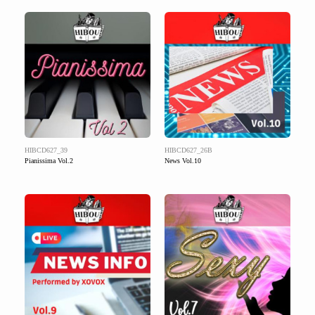
HIBCD627_39
HIBCD627_26B
Pianissima Vol.2
News Vol.10