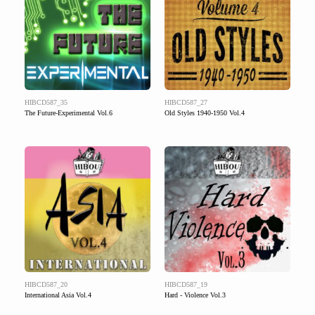
HIBCD587_35
HIBCD587_27
The Future-Experimental Vol.6
Old Styles 1940-1950 Vol.4
HIBCD587_20
HIBCD587_19
International Asia Vol.4
Hard - Violence Vol.3