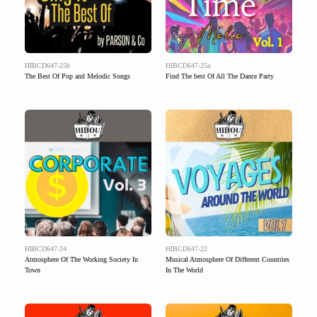
HIBCD647-25b
HIBCD647-25a
The Best Of Pop and Melodic Songs
Find The best Of All The Dance Party
HIBCD647-24
HIBCD647-22
Atmosphere Of The Working Society In
Musical Atmosphere Of Different Countries
Town
In The World