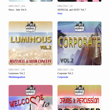
HIBCD627_26A
HIBCD617_29
News - Info Vol.9
SENSUAL and SEXY Vol.7
Sexy
HIBCD617_24b
HIBCD617_24a
Luminous Vol.2
Corporate Vol.2
Multimagazines
Corporate