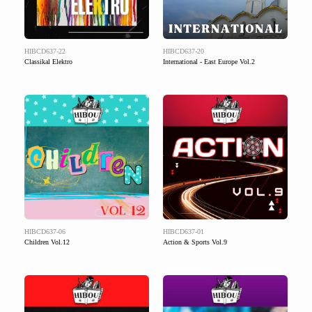
HIBCD637-22
HIBCD637-20
Classikal Elektro
International - East Europe Vol.2
HIBCD637-06
HIBCD637-01
Children Vol.12
Action & Sports Vol.9