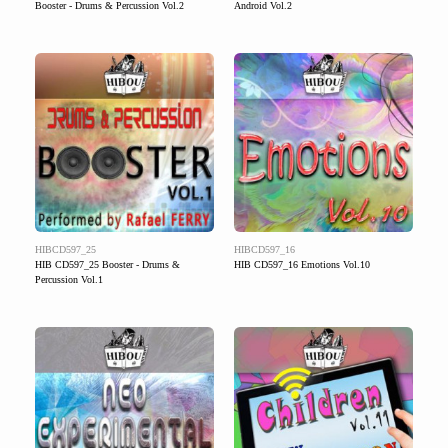
Booster - Drums & Percussion Vol.2
Android Vol.2
HIBCD597_25
HIBCD597_16
HIB CD597_25 Booster - Drums &
HIB CD597_16 Emotions Vol.10
Percussion Vol.1