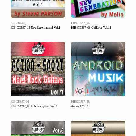
HIBCD597_15
HIBCD597_06
HIB CD597_15 Neo Experimental Vol.1
HIB CD597_06 Children Vol.11
HIBCD597_01
HIBCD587_38
HIB CD597_01 Action - Sports Vol.7
Android Vol.1