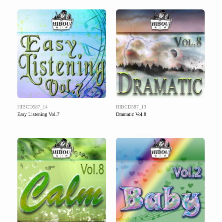
HIBCD587_14
HIBCD587_13
Easy Listening Vol.7
Dramatic Vol.8