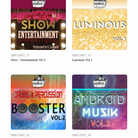
HIBCD607_17
HIBCD607_16
Show - Entertainment Vol.2
Luminous Vol.1
HIBCD607_01
HIBCD597_38