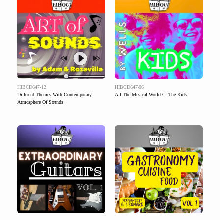
HIBCD647-12
HIBCD647-06
Different Themes With Contemporary
All The Musical World Of The Kids
Atmosphere Of Sounds