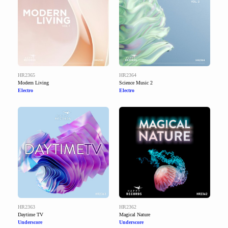
HR2365
HR2364
Modern Living
Science Music 2
Electro
Electro
HR2363
HR2362
Daytime TV
Magical Nature
Underscore
Underscore