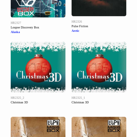
HR2326
HR2327
Pulse Fiction
Loupoe Discovery Box
Arctic
Alaska
HR2325_2
HR2325_1
Christmas 3D
Christmas 3D