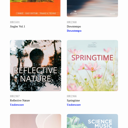
HR5501
HR2368
Jingles Vol.1
Downtempo
Downtempo
HR2367
HR2366
Reflective Nature
Springtime
Underscore
Underscore