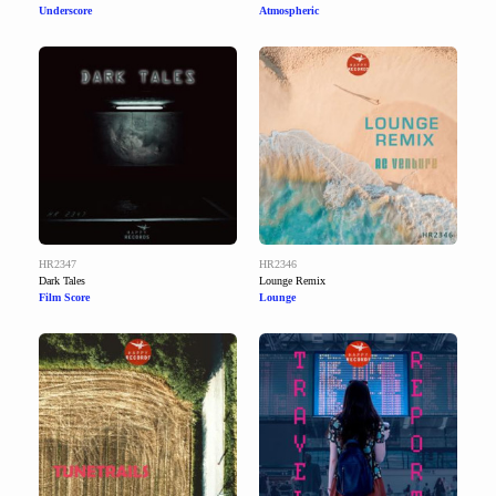
Underscore
Atmospheric
HR2347
HR2346
Dark Tales
Lounge Remix
Film Score
Lounge