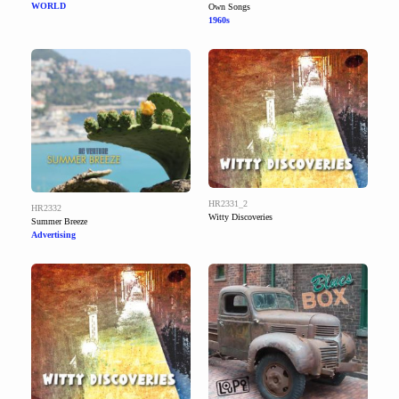
WORLD
Own Songs
1960s
HR2331_2
HR2332
Witty Discoveries
Summer Breeze
Advertising