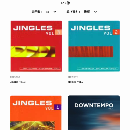
123 件
表示数：
50
並び替え：
降順
HR5503
HR5502
Jingles Vol.3
Jingles Vol.2