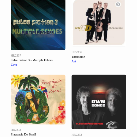
HR2336
HR2337
Threesome
Pulse Fiction 3 - Multiple Echoes
Art
Cave
HR2334
Fragrancia Do Brasil
HR2333