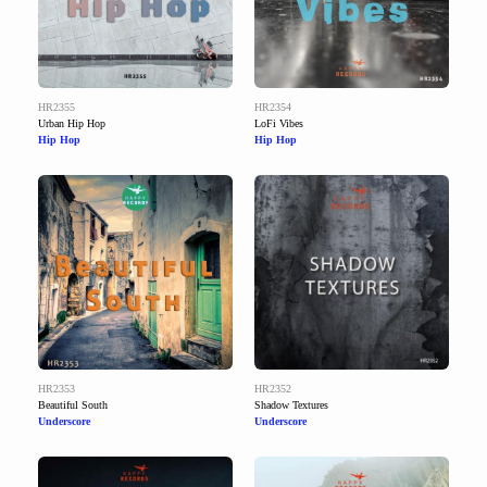
HR2355
HR2354
Urban Hip Hop
LoFi Vibes
Hip Hop
Hip Hop
HR2353
HR2352
Beautiful South
Shadow Textures
Underscore
Underscore