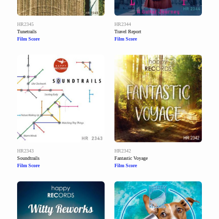
HR2345
HR2344
Tunetrails
Travel Report
Film Score
Film Score
HR2343
HR2342
Soundtrails
Fantastic Voyage
Film Score
Film Score