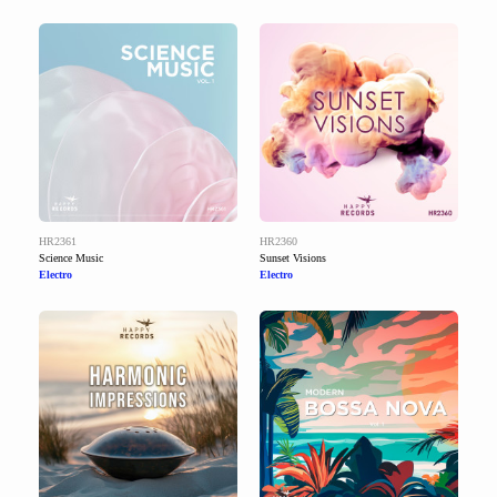
HR2361
HR2360
Science Music
Sunset Visions
Electro
Electro