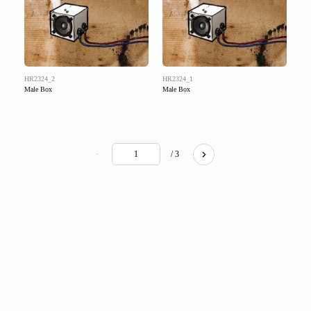
HR2324_2
HR2324_1
Male Box
Male Box
/ 3