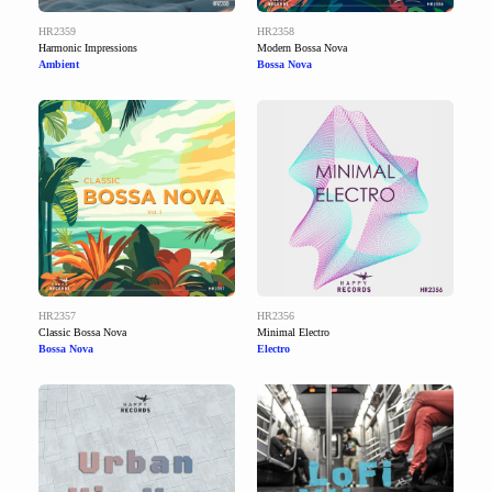
HR2359
HR2358
Harmonic Impressions
Modern Bossa Nova
Ambient
Bossa Nova
HR2357
HR2356
Classic Bossa Nova
Minimal Electro
Bossa Nova
Electro