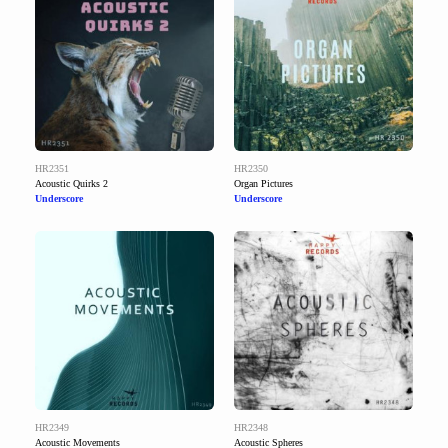
HR2351
HR2350
Acoustic Quirks 2
Organ Pictures
Underscore
Underscore
HR2349
HR2348
Acoustic Movements
Acoustic Spheres