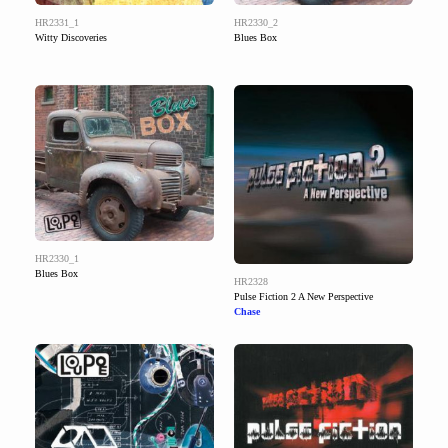
HR2331_1
HR2330_2
Witty Discoveries
Blues Box
HR2330_1
Blues Box
HR2328
Pulse Fiction 2 A New Perspective
Chase