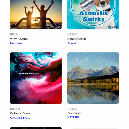
HR2341
HR2340
Witty Reworks
Acoustic Quirks
Underscore
Acoustic
HR2338
HR2339
Pure Nature
Orchestral Drama
NATURE
ORCHESTRAL